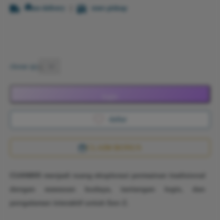
home delivery
store pickup
choose qty
login
daftar
CLAIM BONUS
CUAN805 menjadi ruang eksplorasi permainan tradisional
dengan wawasan budaya, tantangan logis, dan
pengalaman interaktif untuk Gen Z.