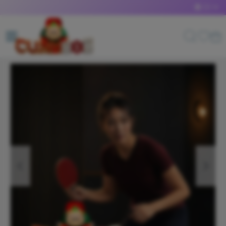
lewati ke Konten
Bahasa
ID
Toggle Nav
Kera