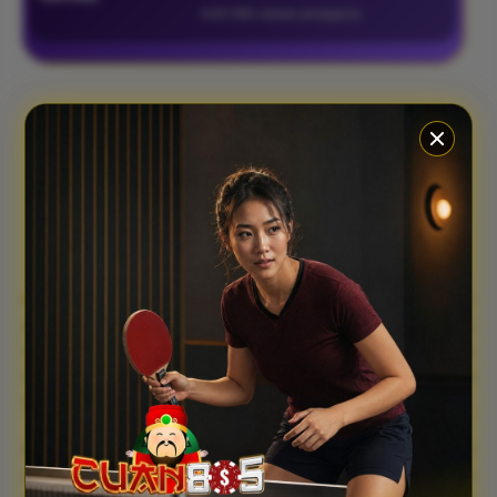
8.417.951 ulasan pengguna
share product:
TENTANG CUAN805
CUAN805 | Kenali Budaya lewat Game
Tradisional
CUAN805
hadir sebagai ruang eksplorasi digital yang memperkenalkan
permainan tradisional beserta cerita dan nilai budaya di baliknya. Melalui
tampilan modern dan interaksi yang ramah bagi Gen Z, setiap permainan
menjadi pintu masuk untuk memahami keragaman tradisi dengan cara yang
lebih dekat dan menyenangkan.
Koleksi di
CUAN805
memadukan aturan klasik dengan misi interaktif
yang mengasah logika, pengenalan pola, dan ketelitian. Informasi budaya