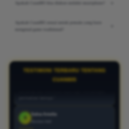
memperkirakan hasil langkah, memilih strategi, dan
+
Apakah Cuan805 bisa diakses melalui smartphone?
"Saya suka cara Cuan805 menghubungkan misi
memecahkan masalah sesuai mekanisme permainan
permainan dengan cerita budaya. Belajarnya
Bisa. Cuan805 memiliki desain responsif dan kontrol intuitif
tradisional.
terasa alami karena langsung dipraktikkan lewat
yang tetap nyaman digunakan melalui smartphone, tablet,
Apakah Cuan805 sesuai untuk pemain yang baru
tantangan."
+
laptop, maupun desktop.
mengenal game tradisional?
Dian Saputra
Ya. Petunjuk dibuat ringkas dan setiap tantangan disusun
D
bertahap agar pemain baru dapat memahami aturan, konteks
Member Baru
budaya, dan strategi dasar dengan mudah.
⭐⭐⭐⭐⭐
"Sebagai pemain baru, saya terbantu oleh
TESTIMONI TERBARU TENTANG
petunjuk yang jelas. Tantangan logikanya
bertahap dan membuat saya ingin mempelajari
CUAN805
permainan lainnya."
Salsa Amelia
S
Member Aktif
⭐⭐⭐⭐⭐
"Visual Cuan805 modern, tetapi unsur